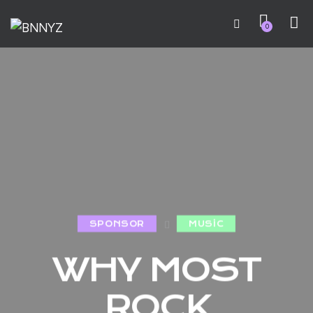
0
SPONSOR
MUSIC
WHY MOST
ROCK