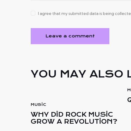
I agree that my submitted data is being collect
YOU MAY ALSO L
M
MUSIC
WHY DID ROCK MUSIC
GROW A REVOLUTION?