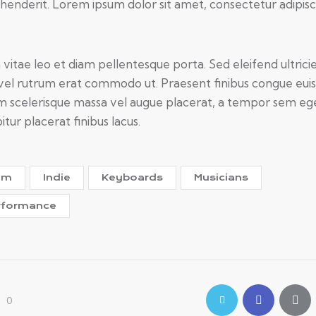
henderit. Lorem ipsum dolor sit amet, consectetur adipisc
 vitae leo et diam pellentesque porta. Sed eleifend ultrici
, vel rutrum erat commodo ut. Praesent finibus congue eui
m scelerisque massa vel augue placerat, a tempor sem ege
tur placerat finibus lacus.
um
Indie
Keyboards
Musicians
rformance
0