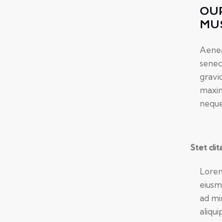
OU
MU
Aenea
senec
gravid
maxim
neque 
Stet cli
Lorem
eiusm
ad mi
aliqu