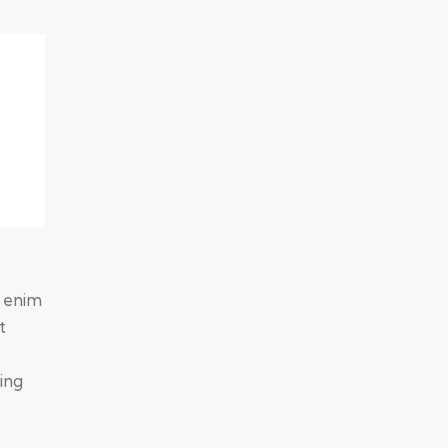
t enim
t
ing