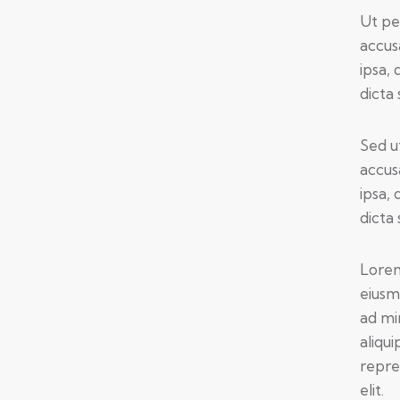
Ut pe
accus
ipsa, 
dicta 
Sed u
accus
ipsa, 
dicta 
Lorem
eiusm
ad mi
aliqu
repre
elit.