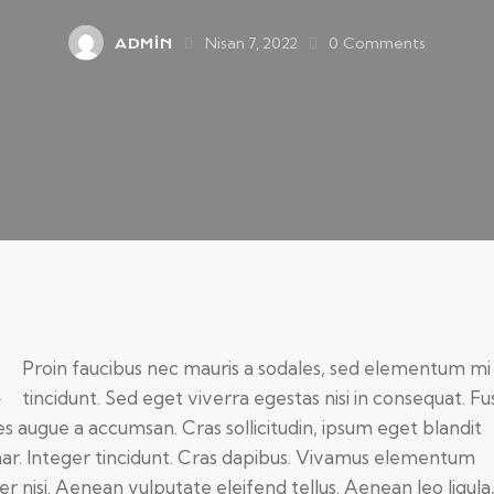
Nisan 7, 2022
0
Comments
ADMIN
Q
Proin faucibus nec mauris a sodales, sed elementum mi
tincidunt. Sed eget viverra egestas nisi in consequat. F
es augue a accumsan. Cras sollicitudin, ipsum eget blandit
nar. Integer tincidunt. Cras dapibus. Vivamus elementum
r nisi. Aenean vulputate eleifend tellus. Aenean leo ligula