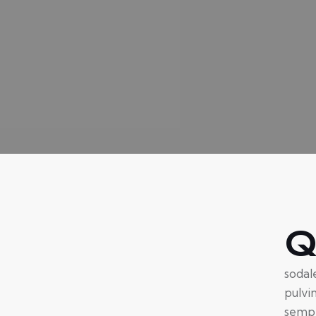
sodal
pulvi
sempe