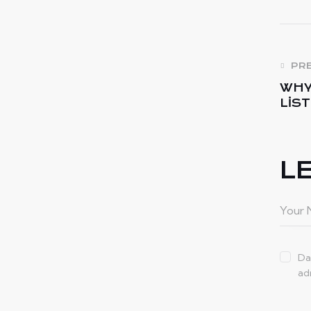
PR
WHY
LIS
L
Da
ad