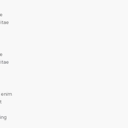
ue
vitae
ue
vitae
t enim
t
ing