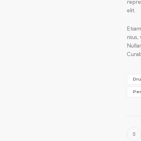
repre
elit.
Etiam
risus
Nulla
Curabi
Dr
Pe