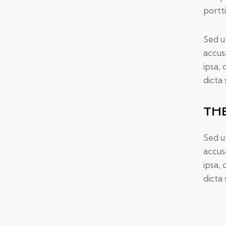
portt
Sed u
accus
ipsa, 
dicta 
TH
Sed u
accus
ipsa, 
dicta 