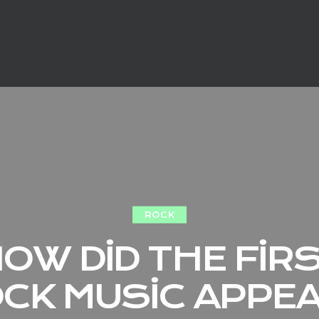
ROCK
OW DID THE FIR
CK MUSIC APPE