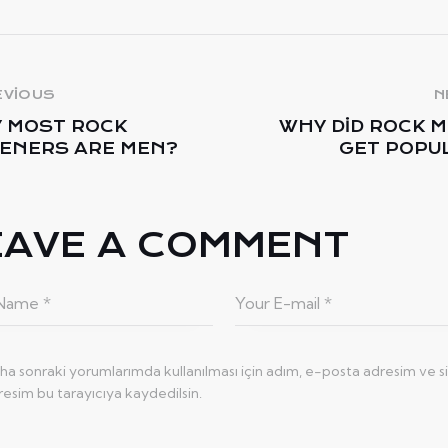
EVIOUS
N
 MOST ROCK
WHY DID ROCK M
TENERS ARE MEN?
GET POPU
EAVE A COMMENT
ha sonraki yorumlarımda kullanılması için adım, e-posta adresim ve s
resim bu tarayıcıya kaydedilsin.