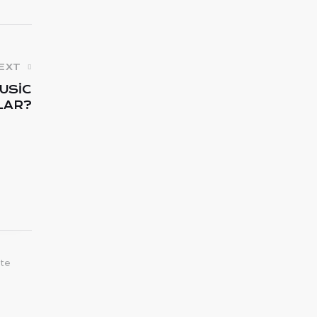
EXT
USIC
LAR?
ite