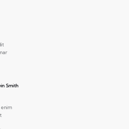
dit
inar
in Smith
t enim
t