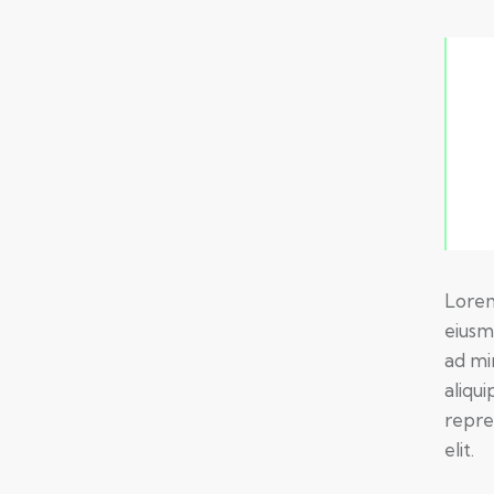
Lorem
eiusm
ad mi
aliqu
repre
elit.