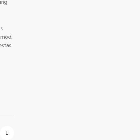
ing
es
smod.
stas.