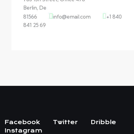
Berlin, De
81566
info@email.com
+1 840
841 25 69
Facebook
Twitter
Dribble
Instagram